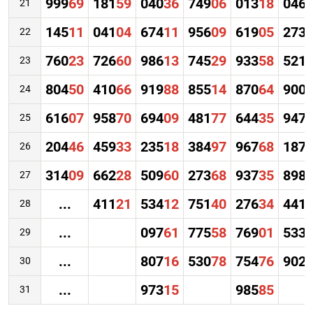
999
69
181
59
040
36
749
06
013
18
046
21
145
11
041
04
674
11
956
09
619
05
273
22
760
23
726
60
986
13
745
29
933
58
521
23
804
50
410
66
919
88
855
14
870
64
900
24
616
07
958
70
694
09
481
77
644
35
947
25
204
46
459
33
235
18
384
97
967
68
187
26
314
09
662
28
509
60
273
68
937
35
898
27
...
411
21
534
12
751
40
276
34
441
28
...
097
61
775
58
769
01
533
29
...
807
16
530
78
754
76
902
30
...
973
15
985
85
31