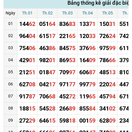
Bảng thống kê giải đặc biệ
Ngày
Th.01
Th.02
Th.03
Th.04
Th.05
Th.0
144
62
051
64
836
83
133
71
150
31
551
01
964
04
615
17
221
65
120
33
726
24
742
02
754
06
463
86
845
75
376
96
975
99
611
03
429
01
982
01
869
53
164
09
786
66
379
04
212
51
018
47
709
97
606
87
485
13
810
05
627
08
042
17
971
77
997
79
220
24
447
06
917
87
706
68
452
72
119
65
457
94
671
07
188
15
545
28
266
89
855
84
341
02
674
08
272
29
646
15
598
18
001
59
628
09
234
09