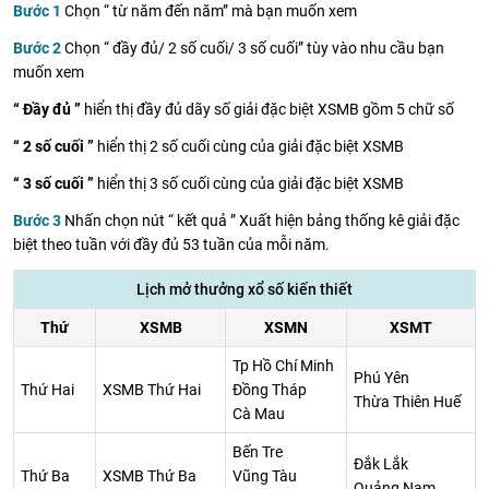
Bước 1
Chọn “ từ năm đến năm” mà bạn muốn xem
Bước 2
Chọn “ đầy đủ/ 2 số cuối/ 3 số cuối” tùy vào nhu cầu bạn
muốn xem
“ Đầy đủ ”
hiển thị đầy đủ dãy số giải đặc biệt XSMB gồm 5 chữ số
“ 2 số cuối ”
hiển thị 2 số cuối cùng của giải đặc biệt XSMB
“ 3 số cuối ”
hiển thị 3 số cuối cùng của giải đặc biệt XSMB
Bước 3
Nhấn chọn nút “ kết quả ” Xuất hiện bảng thống kê giải đặc
biệt theo tuần với đầy đủ 53 tuần của mỗi năm.
Lịch mở thưởng xổ số kiến thiết
Thứ
XSMB
XSMN
XSMT
Tp Hồ Chí Minh
Phú Yên
Thứ Hai
XSMB Thứ Hai
Đồng Tháp
Thừa Thiên Huế
Cà Mau
Bến Tre
Đắk Lắk
Thứ Ba
XSMB Thứ Ba
Vũng Tàu
Quảng Nam