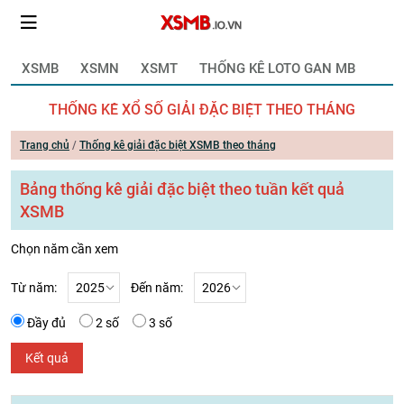
XSMB
XSMN
XSMT
THỐNG KÊ LOTO GAN MB
THỐNG KÊ XỔ SỐ GIẢI ĐẶC BIỆT THEO THÁNG
Trang chủ
/
Thống kê giải đặc biệt XSMB theo tháng
Bảng thống kê giải đặc biệt theo tuần kết quả
XSMB
Chọn năm cần xem
Từ năm:
Đến năm:
Đầy đủ
2 số
3 số
Kết quả