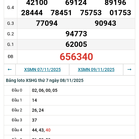
42100
69124
89196
G.4
28444
78451
75753
01753
77094
90943
G.3
94773
G.2
62005
G.1
656340
ĐB
XSMN 07/11/2025
XSMN 09/11/2025
Bảng loto XSHG thứ 7 ngày 08/11/2025
Đầu 0
02, 06, 00, 05
Đầu 1
14
Đầu 2
26, 24
Đầu 3
37
Đầu 4
44, 43,
40