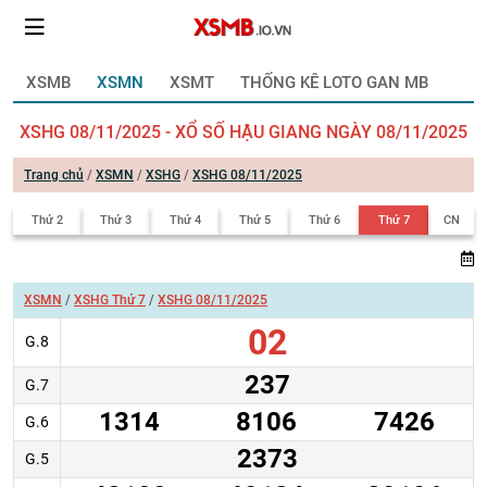
XSMB
XSMN
XSMT
THỐNG KÊ LOTO GAN MB
XSHG 08/11/2025 - XỔ SỐ HẬU GIANG NGÀY 08/11/2025
Trang chủ
/
XSMN
/
XSHG
/
XSHG 08/11/2025
Thứ 2
Thứ 3
Thứ 4
Thứ 5
Thứ 6
Thứ 7
CN
XSMN
/
XSHG Thứ 7
/
XSHG 08/11/2025
02
G.8
237
G.7
1314
8106
7426
G.6
2373
G.5