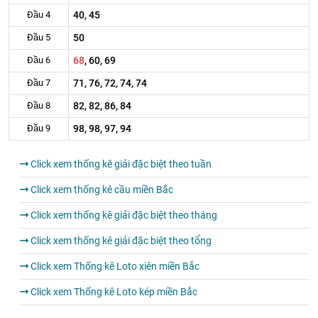
Đầu 4
40, 45
Đầu 5
50
Đầu 6
68
, 60, 69
Đầu 7
71, 76, 72, 74, 74
Đầu 8
82, 82, 86, 84
Đầu 9
98, 98, 97, 94
Click xem thống kê giải đặc biệt theo tuần
Click xem thống kê cầu miền Bắc
Click xem thống kê giải đặc biệt theo tháng
Click xem thống kê giải đặc biệt theo tổng
Click xem Thống kê Loto xiên miền Bắc
Click xem Thống kê Loto kép miền Bắc