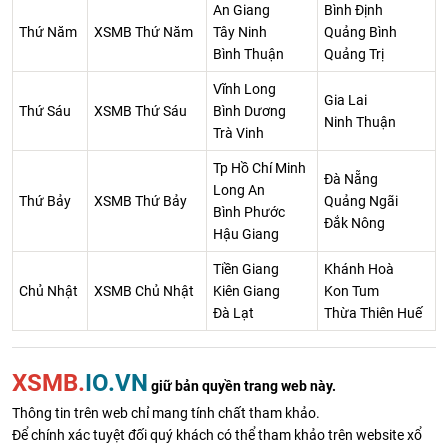
An Giang
Bình Định
Thứ Năm
XSMB Thứ Năm
Tây Ninh
Quảng Bình
Bình Thuận
Quảng Trị
Vĩnh Long
Gia Lai
Thứ Sáu
XSMB Thứ Sáu
Bình Dương
Ninh Thuận
Trà Vinh
Tp Hồ Chí Minh
Đà Nẵng
Long An
Thứ Bảy
XSMB Thứ Bảy
Quảng Ngãi
Bình Phước
Đắk Nông
Hậu Giang
Tiền Giang
Khánh Hoà
Chủ Nhật
XSMB Chủ Nhật
Kiên Giang
Kon Tum
Đà Lạt
Thừa Thiên Huế
XSMB.
IO.VN
giữ bản quyền trang web này.
Thông tin trên web chỉ mang tính chất tham khảo.
Để chính xác tuyệt đối quý khách có thể tham khảo trên website xổ