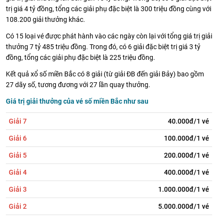
trị giá 4 tỷ đồng, tổng các giải phụ đặc biệt là 300 triệu đồng cùng với
108.200 giải thưởng khác.
Có 15 loại vé được phát hành vào các ngày còn lại với tổng giá trị giải
thưởng 7 tỷ 485 triệu đồng. Trong đó, có 6 giải đặc biệt trị giá 3 tỷ
đồng, tổng các giải phụ đặc biệt là 225 triệu đồng.
Kết quả xổ số miền Bắc có 8 giải (từ giải ĐB đến giải Bảy) bao gồm
27 dãy số, tương đương với 27 lần quay thưởng.
Giá trị giải thưởng của vé số miền Bắc như sau
Giải 7
40.000đ/1 vé
Giải 6
100.000đ/1 vé
Giải 5
200.000đ/1 vé
Giải 4
400.000đ/1 vé
Giải 3
1.000.000đ/1 vé
Giải 2
5.000.000đ/1 vé