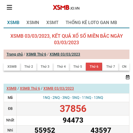
XSMB
XSMN
XSMT
THỐNG KÊ LOTO GAN MB
XSMB 03/03/2023, KẾT QUẢ XỔ SỐ MIỀN BẮC NGÀY
03/03/2023
Trang chủ
/
XSMB Thứ 6
/
XSMB 03/03/2023
XSMB
Thứ 2
Thứ 3
Thứ 4
Thứ 5
Thứ 6
Thứ 7
CN
XSMB
/
XSMB Thứ 6
/
XSMB 03/03/2023
Mã
1NQ
-
2NQ
-
3NQ
-
5NQ
-
11NQ
-
13NQ
37856
ĐB
94473
Nhất
55952
43597
Nhì