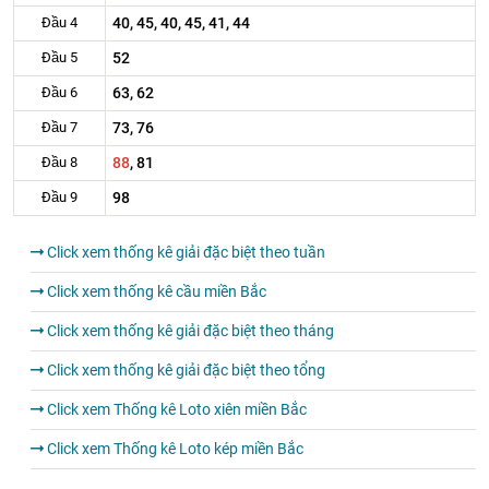
Đầu 4
40, 45, 40, 45, 41, 44
Đầu 5
52
Đầu 6
63, 62
Đầu 7
73, 76
Đầu 8
88
, 81
Đầu 9
98
Click xem thống kê giải đặc biệt theo tuần
Click xem thống kê cầu miền Bắc
Click xem thống kê giải đặc biệt theo tháng
Click xem thống kê giải đặc biệt theo tổng
Click xem Thống kê Loto xiên miền Bắc
Click xem Thống kê Loto kép miền Bắc