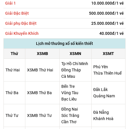
Giải 1
10.000.000đ/1 vé
Giải Đặc Biệt
500.000.000đ/1 vé
Giải phụ Đặc Biệt
25.000.000đ/1 vé
Giải Khuyến Khích
40.000đ/1 vé
Lịch mở thưởng xổ số kiến thiết
Thứ
XSMB
XSMN
XSMT
Tp Hồ Chí Minh
Phú Yên
Thứ Hai
XSMB Thứ Hai
Đồng Tháp
Thừa Thiên Huế
Cà Mau
Bến Tre
Đắk Lắk
Thứ Ba
XSMB Thứ Ba
Vũng Tàu
Quảng Nam
Bạc Liêu
Đồng Nai
Đà Nẵng
Thứ Tư
XSMB Thứ Tư
Sóc Trăng
Khánh Hoà
Cần Thơ