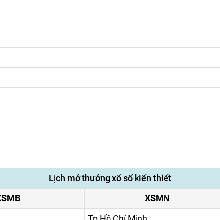
Lịch mở thưởng xổ số kiến thiết
XSMB
XSMN
Tp Hồ Chí Minh