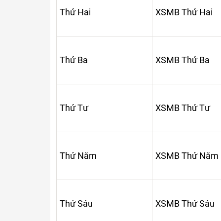
Thứ Hai
XSMB Thứ Hai
Thứ Ba
XSMB Thứ Ba
Thứ Tư
XSMB Thứ Tư
Thứ Năm
XSMB Thứ Năm
Thứ Sáu
XSMB Thứ Sáu