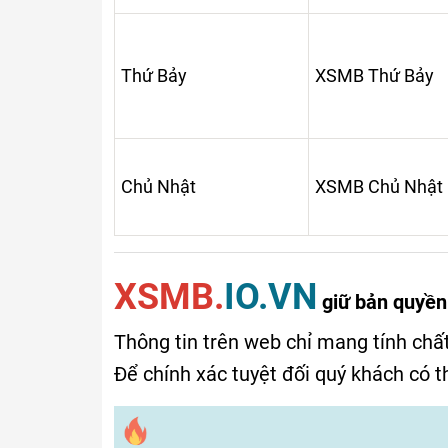
Thứ Bảy
XSMB Thứ Bảy
Chủ Nhật
XSMB Chủ Nhật
XSMB.
IO.VN
giữ bản quyền
Thông tin trên web chỉ mang tính chấ
Để chính xác tuyệt đối quý khách có t