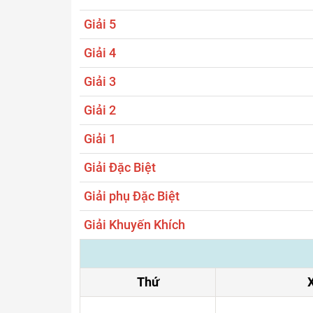
Giải 5
Giải 4
Giải 3
Giải 2
Giải 1
Giải Đặc Biệt
Giải phụ Đặc Biệt
Giải Khuyến Khích
Thứ