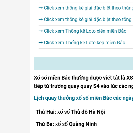
Click xem thống kê giải đặc biệt theo thán
Click xem thống kê giải đặc biệt theo tổng
Click xem Thống kê Loto xiên miền Bắc
Click xem Thống kê Loto kép miền Bắc
Xổ số miền Bắc thường được viết tắt là X
tiếp từ trường quay quay S4 vào lúc các n
Lịch quay thưởng xổ số miền Bắc các ngà
Thứ Hai:
xổ số
Thủ đô Hà Nội
Thứ Ba:
xổ số
Quảng Ninh