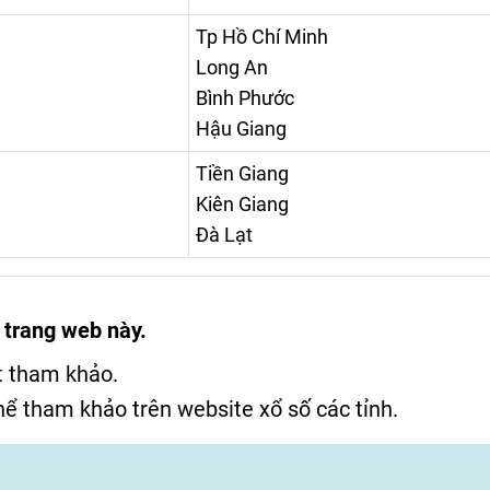
Tp Hồ Chí Minh
Long An
Bình Phước
Hậu Giang
Tiền Giang
Kiên Giang
Đà Lạt
 trang web này.
t tham khảo.
hể tham khảo trên website xổ số các tỉnh.