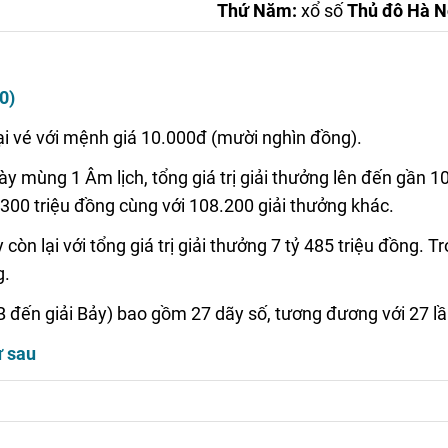
Thứ Năm:
xổ số
Thủ đô Hà N
0)
ại vé với mệnh giá 10.000đ (mười nghìn đồng).
 mùng 1 Âm lịch, tổng giá trị giải thưởng lên đến gần 10 t
à 300 triệu đồng cùng với 108.200 giải thưởng khác.
n lại với tổng giá trị giải thưởng 7 tỷ 485 triệu đồng. Tron
g.
 ĐB đến giải Bảy) bao gồm 27 dãy số, tương đương với 27 l
ư sau