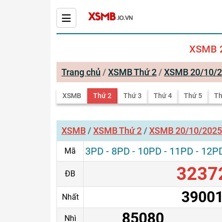
XSMB 2
Trang chủ
/
XSMB Thứ 2
/
XSMB 20/10/
XSMB
Thứ 2
Thứ 3
Thứ 4
Thứ 5
Th
XSMB
/
XSMB Thứ 2
/
XSMB 20/10/2025
3PD
-
8PD
-
10PD
-
11PD
-
12P
Mã
3237
ĐB
3900
Nhất
85080
Nhì