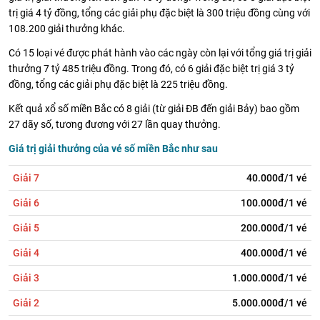
trị giá 4 tỷ đồng, tổng các giải phụ đặc biệt là 300 triệu đồng cùng với
108.200 giải thưởng khác.
Có 15 loại vé được phát hành vào các ngày còn lại với tổng giá trị giải
thưởng 7 tỷ 485 triệu đồng. Trong đó, có 6 giải đặc biệt trị giá 3 tỷ
đồng, tổng các giải phụ đặc biệt là 225 triệu đồng.
Kết quả xổ số miền Bắc có 8 giải (từ giải ĐB đến giải Bảy) bao gồm
27 dãy số, tương đương với 27 lần quay thưởng.
Giá trị giải thưởng của vé số miền Bắc như sau
Giải 7
40.000đ/1 vé
Giải 6
100.000đ/1 vé
Giải 5
200.000đ/1 vé
Giải 4
400.000đ/1 vé
Giải 3
1.000.000đ/1 vé
Giải 2
5.000.000đ/1 vé