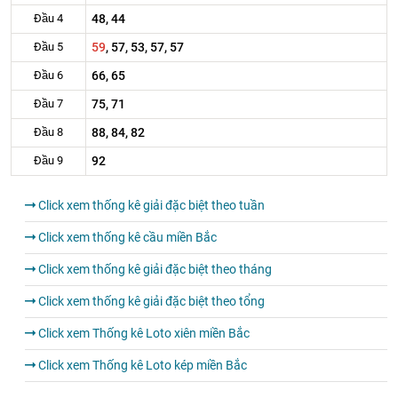
Đầu 4
48, 44
Đầu 5
59
, 57, 53, 57, 57
Đầu 6
66, 65
Đầu 7
75, 71
Đầu 8
88, 84, 82
Đầu 9
92
Click xem thống kê giải đặc biệt theo tuần
Click xem thống kê cầu miền Bắc
Click xem thống kê giải đặc biệt theo tháng
Click xem thống kê giải đặc biệt theo tổng
Click xem Thống kê Loto xiên miền Bắc
Click xem Thống kê Loto kép miền Bắc