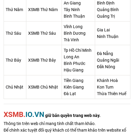
An Giang
Bình Định
Thứ Năm
XSMB Thứ Năm
Tây Ninh
Quảng Bình
Bình Thuận
Quảng Trị
Vĩnh Long
Gia Lai
Thứ Sáu
XSMB Thứ Sáu
Bình Dương
Ninh Thuận
Trà Vinh
Tp Hồ Chí Minh
Đà Nẵng
Long An
Thứ Bảy
XSMB Thứ Bảy
Quảng Ngãi
Bình Phước
Đắk Nông
Hậu Giang
Tiền Giang
Khánh Hoà
Chủ Nhật
XSMB Chủ Nhật
Kiên Giang
Kon Tum
Đà Lạt
Thừa Thiên Huế
XSMB.
IO.VN
giữ bản quyền trang web này.
Thông tin trên web chỉ mang tính chất tham khảo.
Để chính xác tuyệt đối quý khách có thể tham khảo trên website xổ