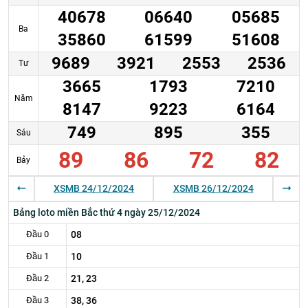
40678
06640
05685
Ba
35860
61599
51608
9689
3921
2553
2536
Tư
3665
1793
7210
Năm
8147
9223
6164
749
895
355
Sáu
89
86
72
82
Bảy
XSMB 24/12/2024
XSMB 26/12/2024
Bảng loto miền Bắc thứ 4 ngày 25/12/2024
Đầu 0
08
Đầu 1
10
Đầu 2
21, 23
Đầu 3
38, 36