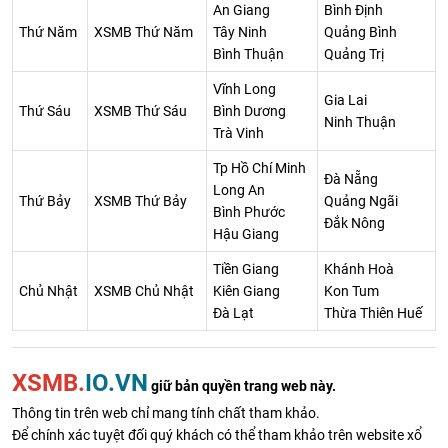
An Giang
Bình Định
Thứ Năm
XSMB Thứ Năm
Tây Ninh
Quảng Bình
Bình Thuận
Quảng Trị
Vĩnh Long
Gia Lai
Thứ Sáu
XSMB Thứ Sáu
Bình Dương
Ninh Thuận
Trà Vinh
Tp Hồ Chí Minh
Đà Nẵng
Long An
Thứ Bảy
XSMB Thứ Bảy
Quảng Ngãi
Bình Phước
Đắk Nông
Hậu Giang
Tiền Giang
Khánh Hoà
Chủ Nhật
XSMB Chủ Nhật
Kiên Giang
Kon Tum
Đà Lạt
Thừa Thiên Huế
XSMB.
IO.VN
giữ bản quyền trang web này.
Thông tin trên web chỉ mang tính chất tham khảo.
Để chính xác tuyệt đối quý khách có thể tham khảo trên website xổ