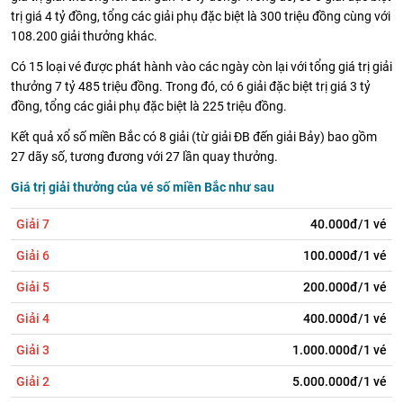
trị giá 4 tỷ đồng, tổng các giải phụ đặc biệt là 300 triệu đồng cùng với
108.200 giải thưởng khác.
Có 15 loại vé được phát hành vào các ngày còn lại với tổng giá trị giải
thưởng 7 tỷ 485 triệu đồng. Trong đó, có 6 giải đặc biệt trị giá 3 tỷ
đồng, tổng các giải phụ đặc biệt là 225 triệu đồng.
Kết quả xổ số miền Bắc có 8 giải (từ giải ĐB đến giải Bảy) bao gồm
27 dãy số, tương đương với 27 lần quay thưởng.
Giá trị giải thưởng của vé số miền Bắc như sau
Giải 7
40.000đ/1 vé
Giải 6
100.000đ/1 vé
Giải 5
200.000đ/1 vé
Giải 4
400.000đ/1 vé
Giải 3
1.000.000đ/1 vé
Giải 2
5.000.000đ/1 vé