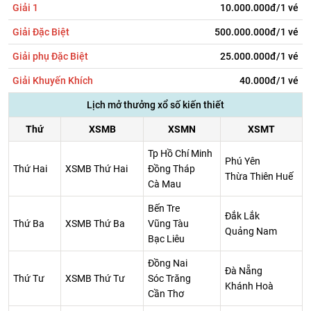
Giải 1
10.000.000đ/1 vé
Giải Đặc Biệt
500.000.000đ/1 vé
Giải phụ Đặc Biệt
25.000.000đ/1 vé
Giải Khuyến Khích
40.000đ/1 vé
Lịch mở thưởng xổ số kiến thiết
Thứ
XSMB
XSMN
XSMT
Tp Hồ Chí Minh
Phú Yên
Thứ Hai
XSMB Thứ Hai
Đồng Tháp
Thừa Thiên Huế
Cà Mau
Bến Tre
Đắk Lắk
Thứ Ba
XSMB Thứ Ba
Vũng Tàu
Quảng Nam
Bạc Liêu
Đồng Nai
Đà Nẵng
Thứ Tư
XSMB Thứ Tư
Sóc Trăng
Khánh Hoà
Cần Thơ