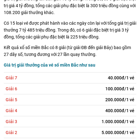
trị giá 4 tỷ đồng, tổng các giải phụ đặc biệt là 300 triệu đồng cùng với
108.200 giải thưởng khác.
Có 15 loại vé được phát hành vào các ngày còn lại với tổng giá trị giải
thưởng 7 tỷ 485 triệu đồng. Trong đó, có 6 giải đặc biệt trị giá 3 tỷ
đồng, tổng các giải phụ đặc biệt là 225 triệu đồng.
Kết quả xổ số miền Bắc có 8 giải (từ giải ĐB đến giải Bảy) bao gồm
27 dãy số, tương đương với 27 lần quay thưởng.
Giá trị giải thưởng của vé số miền Bắc như sau
Giải 7
40.000đ/1 vé
Giải 6
100.000đ/1 vé
Giải 5
200.000đ/1 vé
Giải 4
400.000đ/1 vé
Giải 3
1.000.000đ/1 vé
Giải 2
5.000.000đ/1 vé