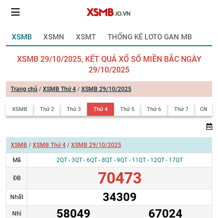
XSMB
XSMN
XSMT
THỐNG KÊ LOTO GAN MB
XSMB 29/10/2025, KẾT QUẢ XỔ SỐ MIỀN BẮC NGÀY
29/10/2025
Trang chủ
/
XSMB Thứ 4
/
XSMB 29/10/2025
XSMB
Thứ 2
Thứ 3
Thứ 4
Thứ 5
Thứ 6
Thứ 7
CN
XSMB
/
XSMB Thứ 4
/
XSMB 29/10/2025
Mã
2QT
-
3QT
-
6QT
-
8QT
-
9QT
-
11QT
-
12QT
-
17QT
70473
ĐB
34309
Nhất
58049
67024
Nhì