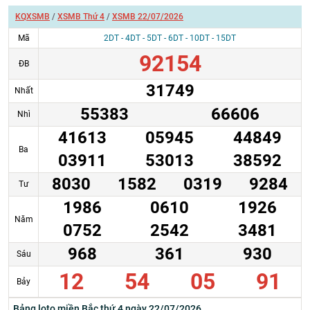
KQXSMB
/
XSMB Thứ 4
/
XSMB 22/07/2026
Mã
2DT
-
4DT
-
5DT
-
6DT
-
10DT
-
15DT
92154
ĐB
31749
Nhất
55383
66606
Nhì
41613
05945
44849
Ba
03911
53013
38592
8030
1582
0319
9284
Tư
1986
0610
1926
Năm
0752
2542
3481
968
361
930
Sáu
12
54
05
91
Bảy
Bảng loto miền Bắc thứ 4 ngày 22/07/2026