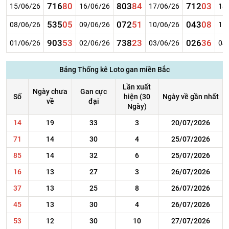
716
80
803
84
712
03
15/06/26
16/06/26
17/06/26
18
535
05
072
51
043
08
08/06/26
09/06/26
10/06/26
11
903
53
738
23
026
36
01/06/26
02/06/26
03/06/26
04
Bảng Thống kê Loto gan miền Bắc
Lần xuất
Ngày chưa
Gan cực
Số
hiện (30
Ngày về gần nhất
về
đại
Ngày)
14
19
33
3
20/07/2026
71
14
30
4
25/07/2026
85
14
32
6
25/07/2026
16
13
27
3
26/07/2026
37
13
25
8
26/07/2026
45
13
30
4
26/07/2026
53
12
30
10
27/07/2026