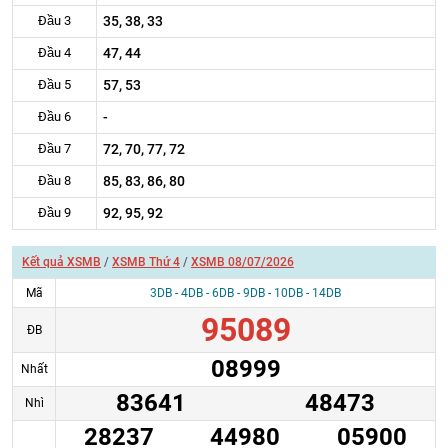
Đầu 3
35, 38, 33
Đầu 4
47, 44
Đầu 5
57, 53
Đầu 6
-
Đầu 7
72, 70, 77, 72
Đầu 8
85, 83, 86, 80
Đầu 9
92, 95, 92
Kết quả XSMB
/
XSMB Thứ 4
/
XSMB 08/07/2026
Mã
3DB
-
4DB
-
6DB
-
9DB
-
10DB
-
14DB
95089
ĐB
08999
Nhất
83641
48473
Nhì
28237
44980
05900