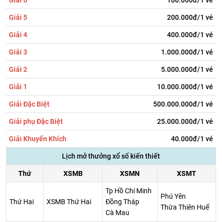
Giải 6
100.000đ/1 vé
Giải 5
200.000đ/1 vé
Giải 4
400.000đ/1 vé
Giải 3
1.000.000đ/1 vé
Giải 2
5.000.000đ/1 vé
Giải 1
10.000.000đ/1 vé
Giải Đặc Biệt
500.000.000đ/1 vé
Giải phụ Đặc Biệt
25.000.000đ/1 vé
Giải Khuyến Khích
40.000đ/1 vé
Lịch mở thưởng xổ số kiến thiết
Thứ
XSMB
XSMN
XSMT
Tp Hồ Chí Minh
Phú Yên
Thứ Hai
XSMB Thứ Hai
Đồng Tháp
Thừa Thiên Huế
Cà Mau