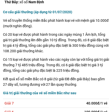
Thứ Bảy:
xổ số
Nam Định
Cơ cấu giải thưởng (áp dụng từ 01/07/2020)
Vé số truyền thống miền Bắc phát hành loại vé với mệnh giá 10.000đ
(mười nghìn đồng).
Có 20 loại vé được phát hành trong các ngày mùng 1 Âm lịch, tổng
giá trị giải thưởng lên đến gần 10 tỷ đồng. Trong đó, có 8 giải đặc biệt
trị giá 4 tỷ đồng, tổng các giải phụ đặc biệt là 300 triệu đồng cùng với
108.200 giải thưởng khác.
Có 15 loại vé được phát hành vào các ngày còn lại với tổng giá trị giải
thưởng 7 tỷ 485 triệu đồng. Trong đó, có 6 giải đặc biệt trị giá 3 tỷ
đồng, tổng các giải phụ đặc biệt là 225 triệu đồng.
Kết quả xổ số miền Bắc có 8 giải (từ giải ĐB đến giải Bảy) bao gồm
27 dãy số, tương đương với 27 lần quay thưởng.
Giá trị giải thưởng của vé số miền Bắc như sau
Giải 7
40.000đ/1 vé