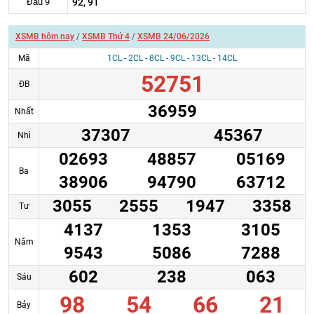
Đầu 9
92, 91
XSMB hôm nay
/
XSMB Thứ 4
/
XSMB 24/06/2026
Mã
1CL
-
2CL
-
8CL
-
9CL
-
13CL
-
14CL
52751
ĐB
36959
Nhất
37307
45367
Nhì
02693
48857
05169
Ba
38906
94790
63712
3055
2555
1947
3358
Tư
4137
1353
3105
Năm
9543
5086
7288
602
238
063
Sáu
98
54
66
21
Bảy