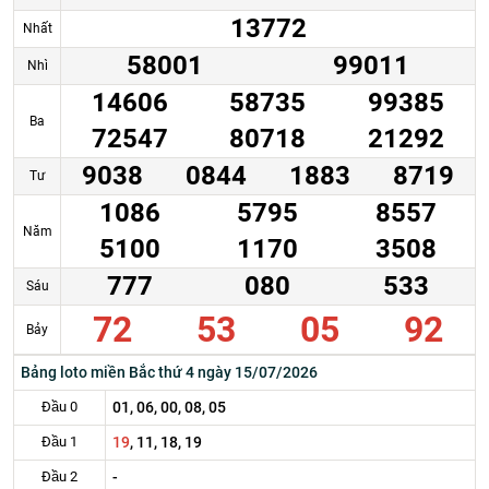
13772
Nhất
58001
99011
Nhì
14606
58735
99385
Ba
72547
80718
21292
9038
0844
1883
8719
Tư
1086
5795
8557
Năm
5100
1170
3508
777
080
533
Sáu
72
53
05
92
Bảy
Bảng loto miền Bắc thứ 4 ngày 15/07/2026
Đầu 0
01, 06, 00, 08, 05
Đầu 1
19
, 11, 18, 19
Đầu 2
-