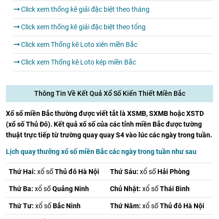
Click xem thống kê giải đặc biệt theo tháng
Click xem thống kê giải đặc biệt theo tổng
Click xem Thống kê Loto xiên miền Bắc
Click xem Thống kê Loto kép miền Bắc
Thông Tin Về Kết Quả Xổ Số Kiến Thiết Miền Bắc
Xổ số miền Bắc thường được viết tắt là XSMB, SXMB hoặc XSTD
(xổ số Thủ Đô). Kết quả xổ số của các tỉnh miền Bắc được tường
thuật trực tiếp từ trường quay quay S4 vào lúc các ngày trong tuần.
Lịch quay thưởng xổ số miền Bắc các ngày trong tuần như sau
Thứ Hai:
xổ số
Thủ đô Hà Nội
Thứ Sáu:
xổ số
Hải Phòng
Thứ Ba:
xổ số
Quảng Ninh
Chủ Nhật:
xổ số
Thái Bình
Thứ Tư:
xổ số
Bắc Ninh
Thứ Năm:
xổ số
Thủ đô Hà Nội