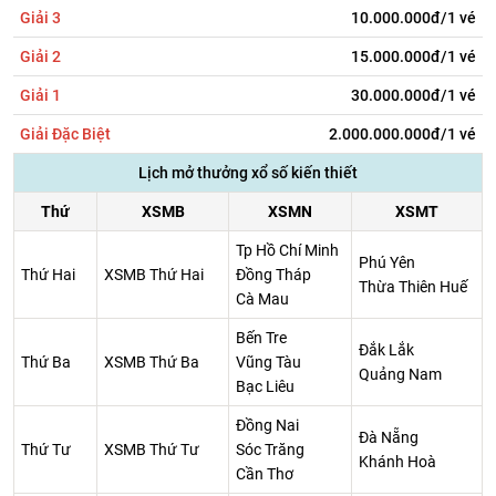
Giải 3
10.000.000đ/1 vé
Giải 2
15.000.000đ/1 vé
Giải 1
30.000.000đ/1 vé
Giải Đặc Biệt
2.000.000.000đ/1 vé
Lịch mở thưởng xổ số kiến thiết
Thứ
XSMB
XSMN
XSMT
Tp Hồ Chí Minh
Phú Yên
Thứ Hai
XSMB Thứ Hai
Đồng Tháp
Thừa Thiên Huế
Cà Mau
Bến Tre
Đắk Lắk
Thứ Ba
XSMB Thứ Ba
Vũng Tàu
Quảng Nam
Bạc Liêu
Đồng Nai
Đà Nẵng
Thứ Tư
XSMB Thứ Tư
Sóc Trăng
Khánh Hoà
Cần Thơ