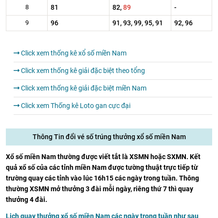
8
81
82,
89
-
9
96
91, 93, 99, 95, 91
92, 96
Click xem thống kê xổ số miền Nam
Click xem thống kê giải đặc biệt theo tổng
Click xem thống kê giải đặc biệt miền Nam
Click xem Thống kê Loto gan cực đại
Thông Tin đổi vé số trúng thưởng xổ số miền Nam
Xổ số miền Nam thường được viết tắt là XSMN hoặc SXMN. Kết
quả xổ số của các tỉnh miền Nam được tường thuật trực tiếp từ
trường quay các tỉnh vào lúc 16h15 các ngày trong tuần. Thông
thường XSMN mở thưởng 3 đài mỗi ngày, riêng thứ 7 thì quay
thưởng 4 đài.
Lịch quay thưởng xổ số miền Nam các ngày trong tuần như sau