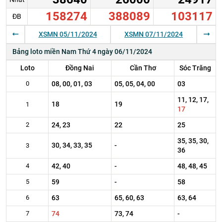
158274
388089
103117
ĐB
XSMN 05/11/2024
XSMN 07/11/2024
Bảng loto miền Nam Thứ 4 ngày 06/11/2024
Loto
Đồng Nai
Cần Thơ
Sóc Trăng
0
08, 00, 01, 03
05, 05, 04, 00
03
11, 12, 17,
18
19
1
17
2
24, 23
22
25
35, 35, 30,
30, 34, 33, 35
-
3
36
4
42, 40
-
48, 48, 45
5
59
-
58
6
63
65, 60, 63
63, 64
7
74
73, 74
-