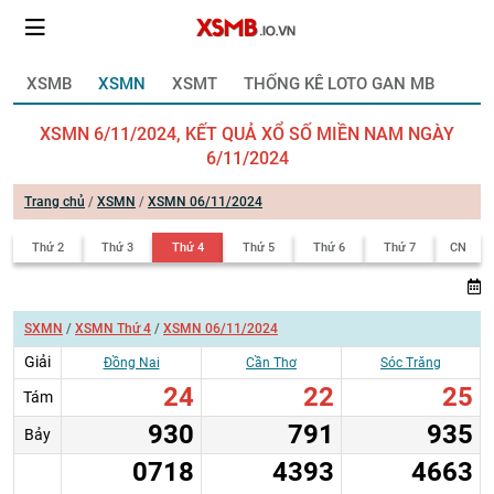
XSMB
XSMN
XSMT
THỐNG KÊ LOTO GAN MB
XSMN 6/11/2024, KẾT QUẢ XỔ SỐ MIỀN NAM NGÀY
6/11/2024
Trang chủ
/
XSMN
/
XSMN 06/11/2024
Thứ 2
Thứ 3
Thứ 4
Thứ 5
Thứ 6
Thứ 7
CN
SXMN
/
XSMN Thứ 4
/
XSMN 06/11/2024
Giải
Đồng Nai
Cần Thơ
Sóc Trăng
24
22
25
Tám
930
791
935
Bảy
0718
4393
4663