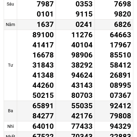
7987
0353
7698
Sáu
0101
9115
9820
1637
0241
6826
Năm
89100
11276
64663
41417
40104
17967
16678
98906
85510
31843
38292
58412
Tư
41348
94624
26891
44260
43143
08995
50215
80703
07367
65891
55035
92412
Ba
84277
42176
79808
64010
77433
94329
Nhì
67522
70343
22883
Nhất