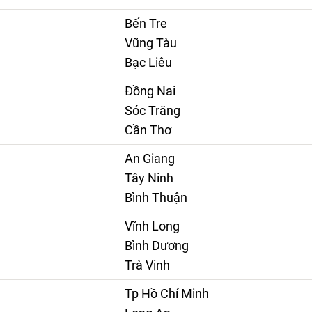
Bến Tre
Vũng Tàu
Bạc Liêu
Đồng Nai
Sóc Trăng
Cần Thơ
An Giang
Tây Ninh
Bình Thuận
Vĩnh Long
Bình Dương
Trà Vinh
Tp Hồ Chí Minh