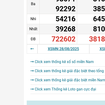
Ba
92292
385
54216
645
Nhì
39268
810
Nhất
722602
3818
ĐB
XSMN 28/08/2025
XS
Click xem thống kê xổ số miền Nam
Click xem thống kê giải đặc biệt theo tổng
Click xem thống kê giải đặc biệt miền Na
Click xem Thống kê Loto gan cực đại