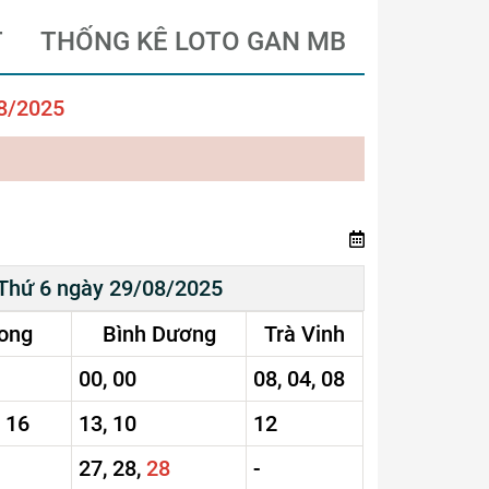
T
THỐNG KÊ LOTO GAN MB
8/2025
Thứ 6 ngày 29/08/2025
Long
Bình Dương
Trà Vinh
00, 00
08, 04, 08
, 16
13, 10
12
27, 28,
28
-