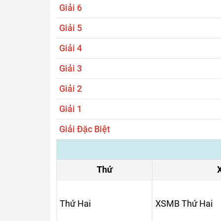
Giải 6
Giải 5
Giải 4
Giải 3
Giải 2
Giải 1
Giải Đặc Biệt
Thứ
Thứ Hai
XSMB Thứ Hai