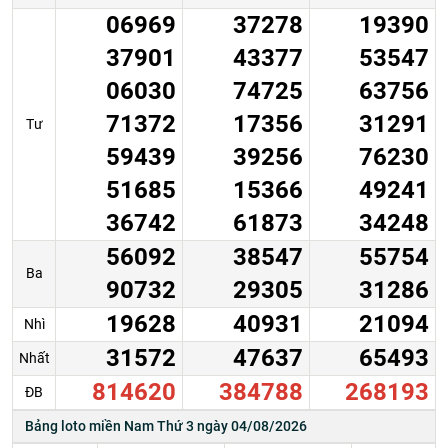
06969
37278
19390
37901
43377
53547
06030
74725
63756
71372
17356
31291
Tư
59439
39256
76230
51685
15366
49241
36742
61873
34248
56092
38547
55754
Ba
90732
29305
31286
19628
40931
21094
Nhì
31572
47637
65493
Nhất
814620
384788
268193
ĐB
Bảng loto miền Nam Thứ 3 ngày 04/08/2026