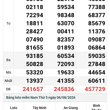
02118
59534
77388
72294
98348
68377
18811
63070
85679
Tư
28427
00411
11376
07490
82357
09087
81655
01893
06864
93185
60534
59035
Ba
50828
72093
27848
53320
19633
44654
Nhì
13937
41355
60611
Nhất
241657
245836
457729
ĐB
Bảng loto miền Nam Thứ 5 ngày 06/08/2026
Bình
Loto
Tây Ninh
An Giang