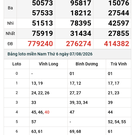
50573
95817
15076
Ba
57533
18212
27544
51513
78395
42597
Nhì
75919
31434
27855
Nhất
779240
276274
414382
ĐB
Bảng loto miền Nam Thứ 6 ngày 07/08/2026
Loto
Vĩnh Long
Bình Dương
Trà Vinh
0
-
01
01
1
13, 19
17, 12
17, 17
2
24, 22, 26
27, 27
21, 23
3
33
39, 33, 34
39
4
45, 46,
40
47
44
5
57
-
52, 54, 55
6
63, 61
69, 68
61