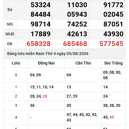
53324
11030
91772
Ba
84484
05943
02045
98714
74252
87051
Nhì
17889
42613
43930
Nhất
658328
685468
577545
ĐB
Bảng loto miền Nam Thứ 4 ngày 05/08/2026
Loto
Đồng Nai
Cần Thơ
Sóc Trăng
09, 08, 00,
04, 09
04
0
08
1
15, 11, 10, 14
13
14
2
28, 24,
28
27, 29
24
3
36
30
38, 38, 30
47, 44, 45, 42, 43,
-
45,
45
4
43