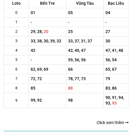
Loto
Bến Tre
Vũng Tàu
Bạc Liêu
0
01
05
04
1
-
-
-
2
29, 28,
20
25
27
3
33, 38, 30, 39, 32
33, 37, 31, 37
30
4
42
42, 40, 47
47, 41, 48
5
-
59, 56, 56
56, 54
6
62, 69, 69
66
65, 67
7
72, 72
78, 77, 73
79
8
85
88
83, 86
90, 91, 94,
99, 92
98
9
93,
93
Click xem thêm