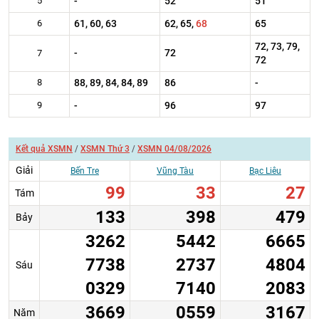
5
-
52
51
6
61, 60, 63
62, 65,
68
65
72, 73, 79,
-
72
7
72
8
88, 89, 84, 84, 89
86
-
9
-
96
97
Kết quả XSMN
/
XSMN Thứ 3
/
XSMN 04/08/2026
Giải
Bến Tre
Vũng Tàu
Bạc Liêu
99
33
27
Tám
133
398
479
Bảy
3262
5442
6665
7738
2737
4804
Sáu
0329
7140
2083
3669
0559
3167
Năm