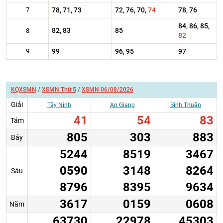
7
78, 71, 73
72, 76, 70,
74
78, 76
84, 86, 85,
82, 83
85
8
82
9
99
96, 95
97
KQXSMN
/
XSMN Thứ 5
/
XSMN 06/08/2026
Giải
Tây Ninh
An Giang
Bình Thuận
41
54
83
Tám
805
303
883
Bảy
5244
8519
3467
0590
3148
8264
Sáu
8796
8395
9634
3617
0159
0608
Năm
63730
22978
45303