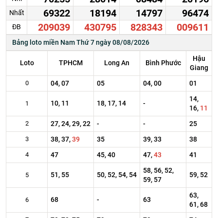
69322
18194
14797
96474
Nhất
209039
430795
828343
009611
ĐB
Bảng loto miền Nam Thứ 7 ngày 08/08/2026
Hậu
Loto
TPHCM
Long An
Bình Phước
Giang
0
04, 07
05
04, 00
01
14,
10, 11
18, 17, 14
-
1
16,
11
2
27, 24, 29, 22
-
-
25
3
38, 37,
39
35
39, 33
38
4
47
45, 40
47,
43
41
58, 56, 52,
51, 55
50, 52, 54, 54
59, 52
5
59, 57
63,
68
-
63
6
61, 68