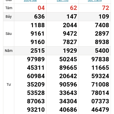
Đồng Nai
Cần Thơ
Sóc Trăng
04
62
72
Tám
636
147
109
Bảy
1188
2044
7408
9161
9472
2897
Sáu
9160
7827
8938
2515
1929
5400
Năm
97989
50245
97838
45311
89665
11665
60984
20642
59324
35209
90596
71008
Tư
53528
33643
78014
87063
34304
07373
93210
40686
46479