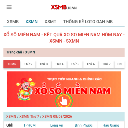
XSMB
XSMN
XSMT
THỐNG KÊ LOTO GAN MB
XỔ SỐ MIỀN NAM - KẾT QUẢ XO SO MIEN NAM HÔM NAY -
XSMN - SXMN
Trang chủ
/
XSMN
XSMN
Thứ 2
Thứ 3
Thứ 4
Thứ 5
Thứ 6
Thứ 7
CN
XSMN
/
XSMN Thứ 7
/
XSMN 08/08/2026
Giải
TPHCM
Long An
Bình Phước
Hậu Giang