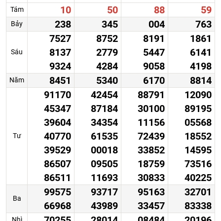
10
50
88
59
Tám
238
345
004
763
Bảy
7527
8752
8191
1861
8137
2779
5447
6141
Sáu
9324
4284
9058
4198
8451
5340
6170
8814
Năm
91170
42454
88791
12090
45347
87184
30100
89195
39604
34354
11156
05568
40770
61535
72439
18552
Tư
39529
00018
33852
14595
86507
09505
18759
73516
86511
11693
30833
40225
99575
93717
95163
32701
Ba
66968
43989
33457
83338
70255
28014
08484
20196
Nhì