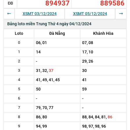
894937
889586
ĐB
XSMT 03/12/2024
XSMT 05/12/2024
Bảng loto miền Trung Thứ 4 ngày 04/12/2024
Loto
Đà Nẵng
Khánh Hòa
0
06, 01
07, 08
1
14
17, 10
2
-
29, 26
3
31, 32,
37
30
4
41, 49, 41, 45
41
5
50
59
6
-
-
7
79, 70, 77
-
8
86, 80
88, 84, 84, 81,
86
9
94, 99
98, 97, 98, 96