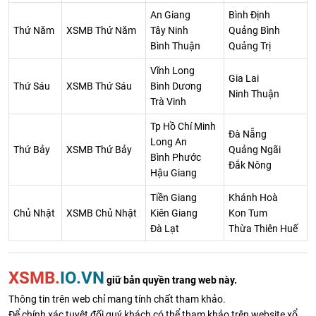
An Giang
Bình Định
Thứ Năm
XSMB Thứ Năm
Tây Ninh
Quảng Bình
Bình Thuận
Quảng Trị
Vĩnh Long
Gia Lai
Thứ Sáu
XSMB Thứ Sáu
Bình Dương
Ninh Thuận
Trà Vinh
Tp Hồ Chí Minh
Đà Nẵng
Long An
Thứ Bảy
XSMB Thứ Bảy
Quảng Ngãi
Bình Phước
Đắk Nông
Hậu Giang
Tiền Giang
Khánh Hoà
Chủ Nhật
XSMB Chủ Nhật
Kiên Giang
Kon Tum
Đà Lạt
Thừa Thiên Huế
XSMB.
IO.VN
giữ bản quyền trang web này.
Thông tin trên web chỉ mang tính chất tham khảo.
Để chính xác tuyệt đối quý khách có thể tham khảo trên website xổ