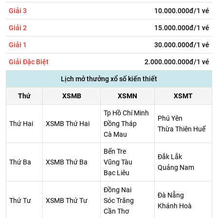
Giải 3
10.000.000đ/1 vé
Giải 2
15.000.000đ/1 vé
Giải 1
30.000.000đ/1 vé
Giải Đặc Biệt
2.000.000.000đ/1 vé
Lịch mở thưởng xổ số kiến thiết
Thứ
XSMB
XSMN
XSMT
Tp Hồ Chí Minh
Phú Yên
Thứ Hai
XSMB Thứ Hai
Đồng Tháp
Thừa Thiên Huế
Cà Mau
Bến Tre
Đắk Lắk
Thứ Ba
XSMB Thứ Ba
Vũng Tàu
Quảng Nam
Bạc Liêu
Đồng Nai
Đà Nẵng
Thứ Tư
XSMB Thứ Tư
Sóc Trăng
Khánh Hoà
Cần Thơ