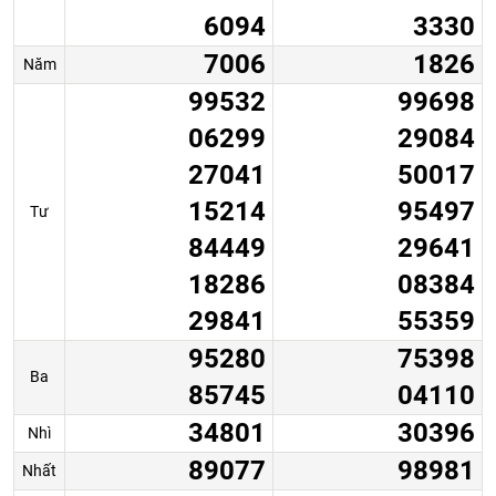
6094
3330
7006
1826
Năm
99532
99698
06299
29084
27041
50017
15214
95497
Tư
84449
29641
18286
08384
29841
55359
95280
75398
Ba
85745
04110
34801
30396
Nhì
89077
98981
Nhất