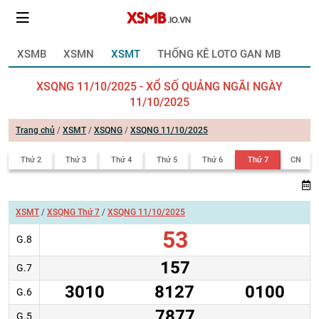
XSMB
XSMN
XSMT
THỐNG KÊ LOTO GAN MB
XSQNG 11/10/2025 - XỔ SỐ QUẢNG NGÃI NGÀY
11/10/2025
Trang chủ
/
XSMT
/
XSQNG
/
XSQNG 11/10/2025
Thứ 2
Thứ 3
Thứ 4
Thứ 5
Thứ 6
Thứ 7
CN
XSMT
/
XSQNG Thứ 7
/
XSQNG 11/10/2025
53
G.8
157
G.7
3010
8127
0100
G.6
7877
G.5