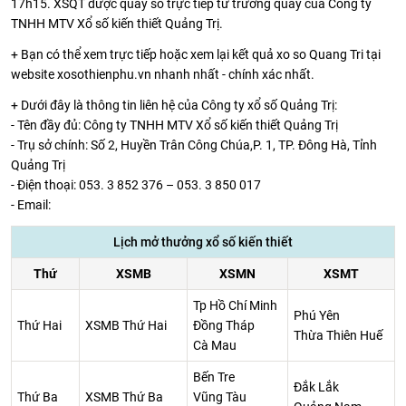
17h15. XSQT được quay số trực tiếp từ trường quay của Công ty
TNHH MTV Xổ số kiến thiết Quảng Trị.
+ Bạn có thể xem trực tiếp hoặc xem lại kết quả xo so Quang Tri tại
website xosothienphu.vn nhanh nhất - chính xác nhất.
+ Dưới đây là thông tin liên hệ của Công ty xổ số Quảng Trị:
- Tên đầy đủ: Công ty TNHH MTV Xổ số kiến thiết Quảng Trị
- Trụ sở chính: Số 2, Huyền Trân Công Chúa,P. 1, TP. Đông Hà, Tỉnh
Quảng Trị
- Điện thoại: 053. 3 852 376 – 053. 3 850 017
- Email:
Lịch mở thưởng xổ số kiến thiết
Thứ
XSMB
XSMN
XSMT
Tp Hồ Chí Minh
Phú Yên
Thứ Hai
XSMB Thứ Hai
Đồng Tháp
Thừa Thiên Huế
Cà Mau
Bến Tre
Đắk Lắk
Thứ Ba
XSMB Thứ Ba
Vũng Tàu