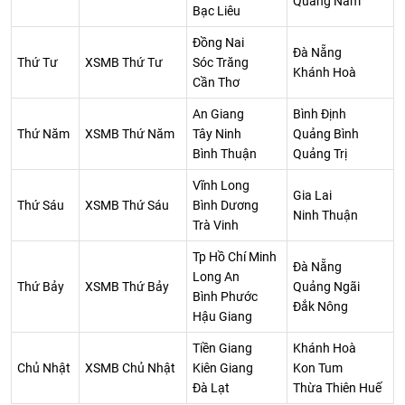
Quảng Nam
Bạc Liêu
Đồng Nai
Đà Nẵng
Thứ Tư
XSMB Thứ Tư
Sóc Trăng
Khánh Hoà
Cần Thơ
An Giang
Bình Định
Thứ Năm
XSMB Thứ Năm
Tây Ninh
Quảng Bình
Bình Thuận
Quảng Trị
Vĩnh Long
Gia Lai
Thứ Sáu
XSMB Thứ Sáu
Bình Dương
Ninh Thuận
Trà Vinh
Tp Hồ Chí Minh
Đà Nẵng
Long An
Thứ Bảy
XSMB Thứ Bảy
Quảng Ngãi
Bình Phước
Đắk Nông
Hậu Giang
Tiền Giang
Khánh Hoà
Chủ Nhật
XSMB Chủ Nhật
Kiên Giang
Kon Tum
Đà Lạt
Thừa Thiên Huế