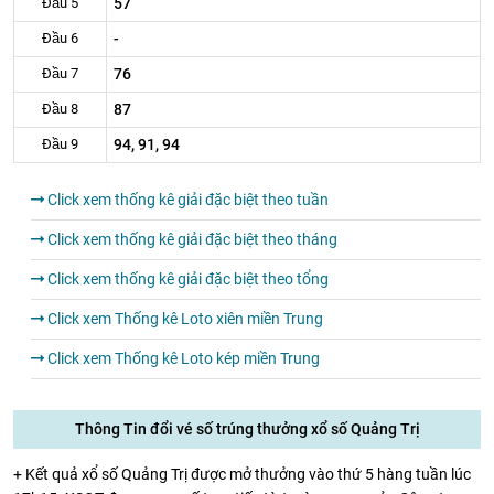
Đầu 5
57
Đầu 6
-
Đầu 7
76
Đầu 8
87
Đầu 9
94, 91, 94
Click xem thống kê giải đặc biệt theo tuần
Click xem thống kê giải đặc biệt theo tháng
Click xem thống kê giải đặc biệt theo tổng
Click xem Thống kê Loto xiên miền Trung
Click xem Thống kê Loto kép miền Trung
Thông Tin đổi vé số trúng thưởng xổ số Quảng Trị
+ Kết quả xổ số Quảng Trị được mở thưởng vào thứ 5 hàng tuần lúc